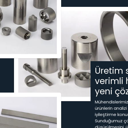
Üretim 
verimli 
yeni çöz
Mühendislerimiz
ürünlerin analiz
iyileştirme konus
Sunduğumuz çöz
düşürülmesini, 