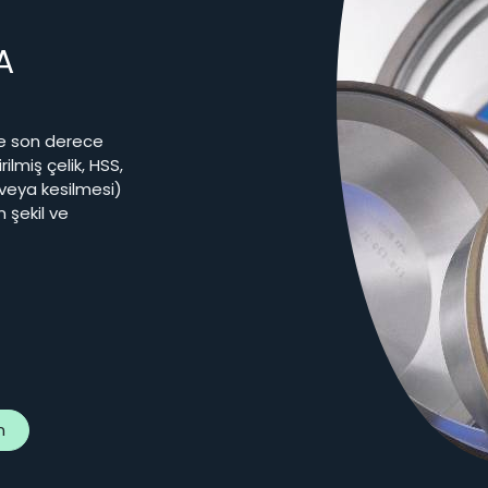
A
de son derece
ilmiş çelik, HSS,
 veya kesilmesi)
m şekil ve
n