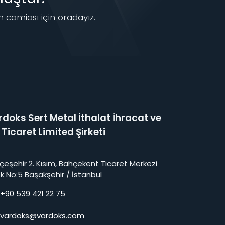
 camiası için oradayız.
doks Sert Metal İthalat İhracat ve
 Ticaret Limited Şirketi
çeşehir 2. Kısım, Bahçekent Ticaret Merkezi
ok No:5 Başakşehir / İstanbul
+90 539 421 22 75
vardoks@vardoks.com