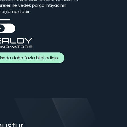
eleri ile yedek parça ihtiyacının
maçlamaktadır.
kında daha fazla bilgi edinin
muştur.