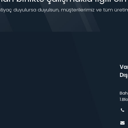
iyaç duyulursa duyulsun, müşterilerimiz ve tüm üretim
Var
Dış
Bah
1.Bl