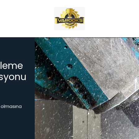
şleme
asyonu
lı olmasına