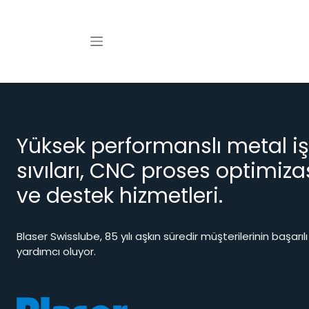
İçereği Atla
Yüksek performanslı metal i
sıvıları, CNC proses optimiz
ve destek hizmetleri.
Blaser Swisslube, 85 yılı aşkın süredir müşterilerinin başarı
yardımcı oluyor.