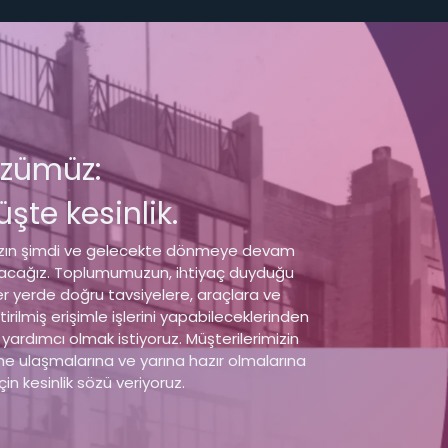
özümüz:
şte kesinlik.
mızın şimdi ve gelecekte dönmeye devam
acağız. Toplumumuzun, ihtiyaç duyduğu
 yerde doğru tavsiyelere, araçlara ve
irilmiş erişimle işlerini yapabileceklerinden
yardımcı olmak istiyoruz. Müşterilerimizin
e ulaşmalarına ve yarına hazır olmalarına
in kesinlik sözü veriyoruz.