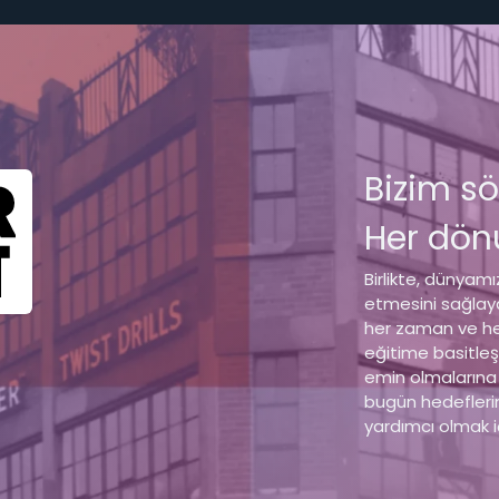
Bizim s
Her dönü
Birlikte, dünya
etmesini sağlay
her zaman ve her
eğitime basitleşt
emin olmalarına 
bugün hedeflerin
yardımcı olmak iç